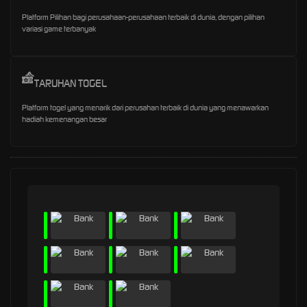
Platform Pilihan bagi perusahaan-perusahaan terbaik di dunia, dengan pilihan
variasi game terbanyak
TARUHAN TOGEL
Platform togel yang menarik dari perusahan terbaik di dunia yang menawarkan
hadiah kemenangan besar