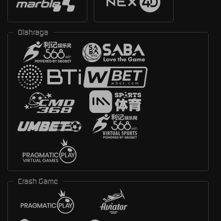
Olahraga
Crash Game