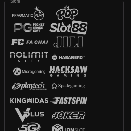
Slots