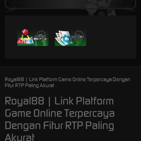
i
i
Royal88 | Link Platform Game Online Terpercaya Dengan
Fitur RTP Paling Akurat
Royal88 | Link Platform
Game Online Terpercaya
Dengan Fitur RTP Paling
Akurat