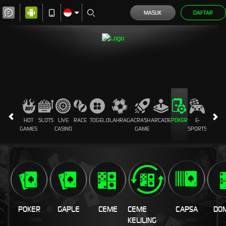
MASUK
DAFTAR
HOT
SLOTS
LIVE
RACE
TOGEL
OLAHRAGA
CRASH
ARCADE
POKER
E-
SABUN
GAMES
CASINO
GAME
SPORTS
AYAM
POKER
GAPLE
CEME
CEME
CAPSA
DOM
KELILING