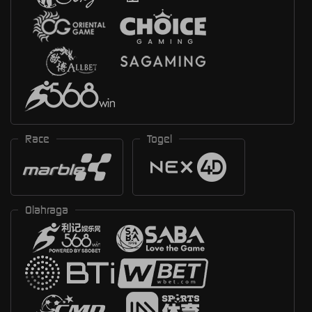
Race
Togel
Olahraga