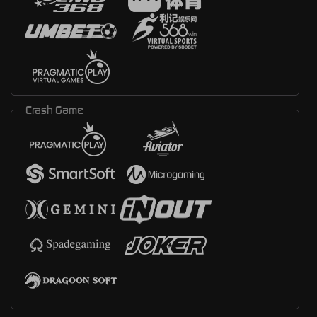
Crash Game