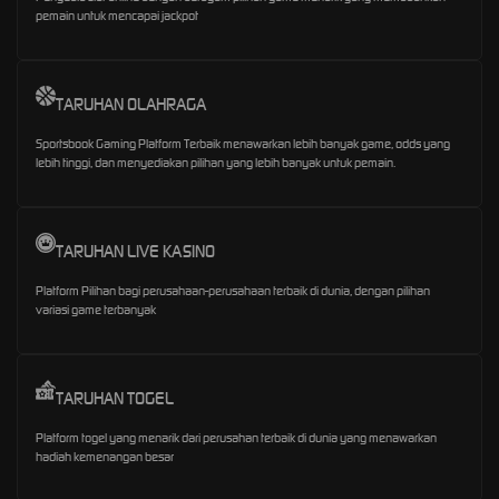
pemain untuk mencapai jackpot
TARUHAN OLAHRAGA
Sportsbook Gaming Platform Terbaik menawarkan lebih banyak game, odds yang
lebih tinggi, dan menyediakan pilihan yang lebih banyak untuk pemain.
TARUHAN LIVE KASINO
Platform Pilihan bagi perusahaan-perusahaan terbaik di dunia, dengan pilihan
variasi game terbanyak
TARUHAN TOGEL
Platform togel yang menarik dari perusahan terbaik di dunia yang menawarkan
hadiah kemenangan besar