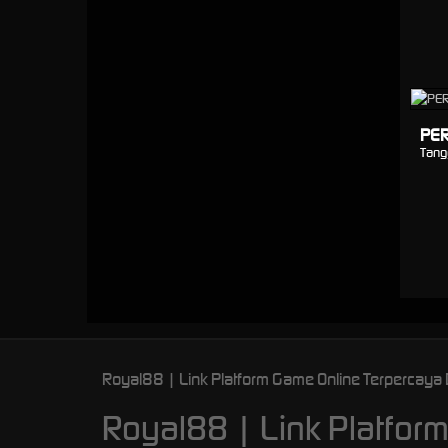
PE
Tang
Royal88 | Link Platform Game Online Terpercaya 
Royal88 | Link Platfor