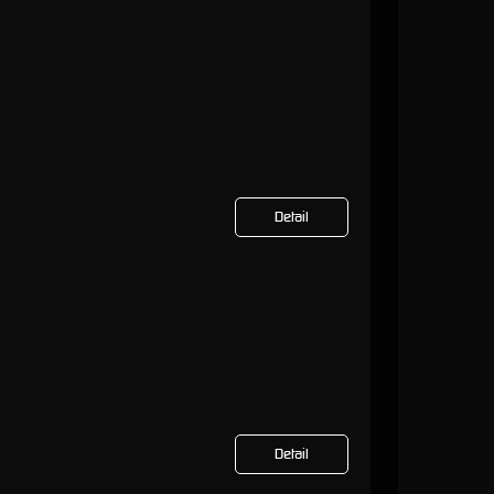
Detail
Detail