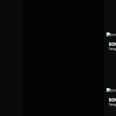
BO
Tang
BON
Tang