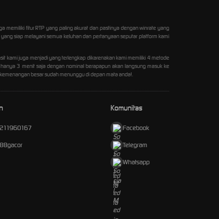
a memiliki fitur RTP yang paling akurat dan pastinya dengan winrate yang
ice yang siap melayani semua keluhan dan pertanyaan seputar platform kami
it kami juga menjadi yang terlengkap dikarenakan kami memiliki 4 metode
epat hanya 3 menit saja dengan nominal berapapun akan langsung masuk ke
kami, kemenangan besar sudah menunggu di depan mata anda!.
n
Komunitas
211960167
Facebook
88gacor
Telegram
Whatsapp