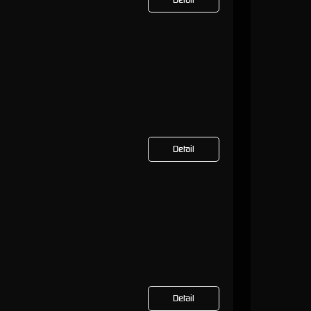
Detail
Detail