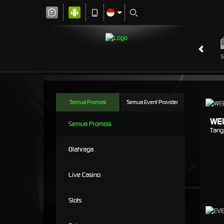
HOT GAMES
S
Semua Promosi
Semua Event Provider
WE
Semua Promosi
Tang
Olahraga
Live Casino
Slots