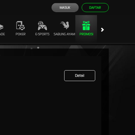
MASUK
DAFTAR
ADE
POKER
E-SPORTS
SABUNG AYAM
PROMOSI
Detail