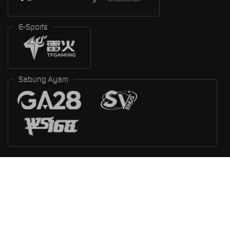
E-Sports
Sabung Ayam