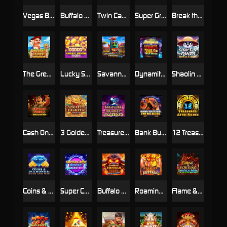
Vegas Blitz: Hold & Win
Buffalo Smash: Supercharged
Twin Cash: Hold & Win
Super Grand Link Express: Hold & Win
Break the Piggy Bank
The Great Jackpot Expedition
Lucky Seven Spin
Savanna Gold: Coin of the Wild
Dynamite Trail: Hold & Win
Shaolin Panda: Hold & Win
Cash On Wheels: Hold & Win
3 Golden Baskets: Treasure Tides
Treasure Journey: Genie`s Gold
Bank Busters: The Big Score
12 Treasures: Aztec Riches
Coins & Diamonds: Hold & Win
Super Cash Boost: Hold & Win
Buffalo Blaze: Wild Wealth
Roaming Wild Buffalo
Flame & Fortune: Hold & Win