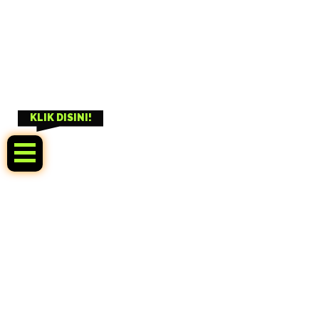
KLIK DISINI!