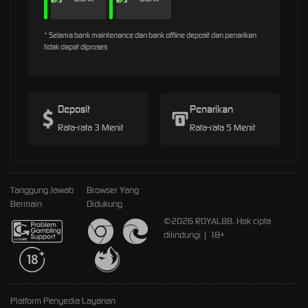
* Selama bank maintenance dan bank offline deposit dan penarikan
tidak dapat diproses
Deposit
Penarikan
Rata-rata 3 Menit
Rata-rata 5 Menit
Tanggung Jawab
Browser Yang
Bermain
Didukung
©2026 ROYAL88. Hak cipta
dilindungi | 18+
Platform Penyedia Layanan