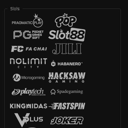
Slots