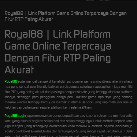
Royal88 | Link Platform Game Online Terpercaya Dengan
Fitur RTP Paling Akurat
Royal88 | Link Platform
Game Online Terpercaya
Dengan Fitur RTP Paling
Akurat
Royal88
sudah sangat banyak di kenal oleh penggemar game online dikarenakan interface
nya yang sangat user friendly bahkan untuk pemula sekalipun, apalagi kami juga memiliki
fitur RTP yang paling akurat dan pastinya dengan winrate yang tertinggi diantara platform
lainnya, sehingga para pengguna hanya perlu melihat game apa saja yang sedang
memiliki winrate tertinggi. Kami juga memiliki customer service yang siap melayani semua
keluhan dan pertanyaan seputar platform kami selama 24 jam.
Royal88 Login
juga menawarkan bonus deposit dan cashback untuk semua member setia
kami yang akan di bagikan setiap hari dan setiap minggunya. Untuk metode deposit kami
juga menjadi yang terlengkap dikarenakan kami memiliki 4 metode deposit diantaranya
adalah, bank lokal, E-wallet, Pulsa dan tentunya QRIS yang sangat cepat yaitu hanya 1 detik
saja, untuk withdrawal kami juga tentunya sangat cepat hanya 3 menit saja dengan