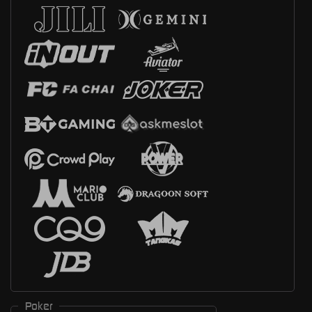
Poker