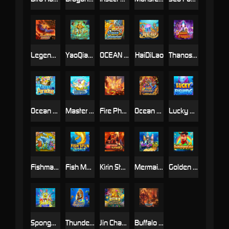
Legend of the phoenix
YaoQianShu
OCEAN MONSTER 2
HaiDiLao
Thanos Avengers
Ocean Paradise
Master Of The Deep
Fire Phoenix
Ocean King 3
Lucky Fishing
Fishman Wharf
Fish Music World
Kirin Storm
Mermaids-6s
Golden Legend Plus
Spongebob
Thunder Dragon
Jin Chan Bu Yu
Buffalo thunder