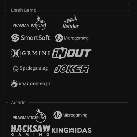
Crash Game
Arcade