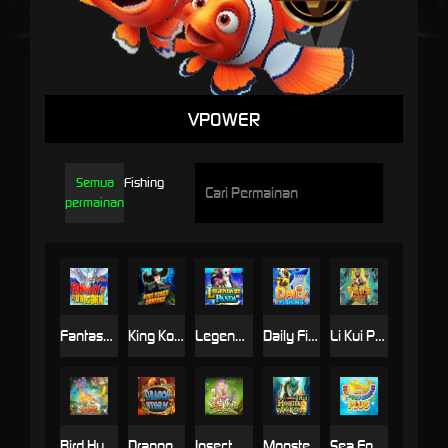
VPOWER
Semua
Fishing
permainan
Fantasy Unicorn
King Kong’s Rampage
Legendary Panda
Daily Fishing
Li Kui Pi Yu
Bird Hunter
Dragon Storm
Insect Paradise
Monster Awaken plus
Sea Food Paradise II Plus