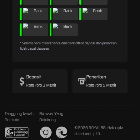
* Selama bank maintenance dan bank offline deposit dan penarikan
tidak dapat diproses
Deposit
Penarikan
Rata-rata 3 Menit
Rata-rata 5 Menit
Tanggung Jawab
Browser Yang
Bermain
Didukung
©2026 ROYAL88. Hak cipta
dilindungi | 18+