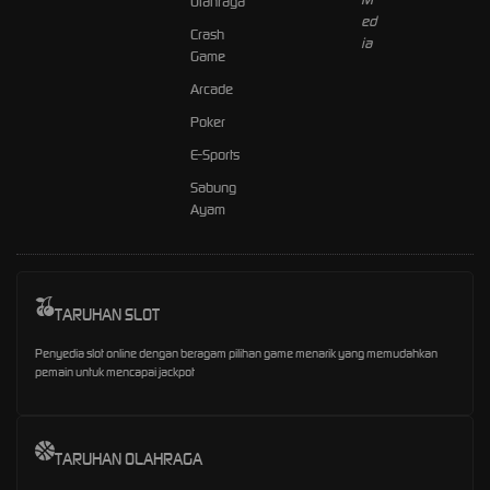
Olahraga
Crash
Game
Arcade
Poker
E-Sports
Sabung
Ayam
TARUHAN SLOT
Penyedia slot online dengan beragam pilihan game menarik yang memudahkan
pemain untuk mencapai jackpot
TARUHAN OLAHRAGA