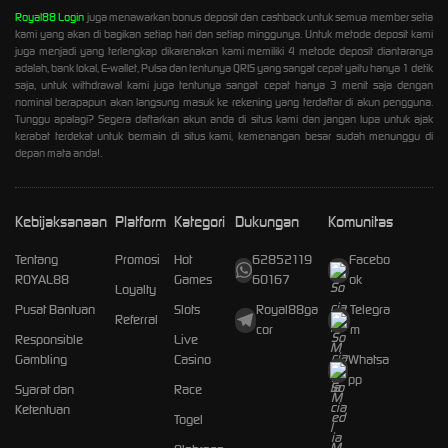
Royal88 Login
juga menawarkan bonus deposit dan cashback untuk semua member setia
kami yang akan di bagikan setiap hari dan setiap minggunya. Untuk metode deposit kami
juga menjadi yang terlengkap dikarenakan kami memiliki 4 metode deposit diantaranya
adalah, bank lokal, E-wallet, Pulsa dan tentunya QRIS yang sangat cepat yaitu hanya 1 detik
saja, untuk withdrawal kami juga tentunya sangat cepat hanya 3 menit saja dengan
nominal berapapun akan langsung masuk ke rekening yang terdaftar di akun pengguna.
Tunggu apalagi? Segera daftarkan akun anda di situs kami dan jangan lupa untuk ajak
kerabat terdekat untuk bermain di situs kami, kemenangan besar sudah menunggu di
depan mata anda!.
Kebijaksanaan
Platform
Kategori
Dukungan
Komunitas
Tentang
Promosi
Hot
62852119
Facebo
ROYAL88
Games
60167
ok
Loyalty
Pusat Bantuan
Slots
Royal88ga
Telegra
Referral
cor
m
Responsible
Live
Gambling
Casino
Whatsa
pp
Syarat dan
Race
Ketentuan
Togel