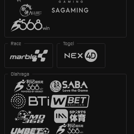
Race
Togel
Olahraga