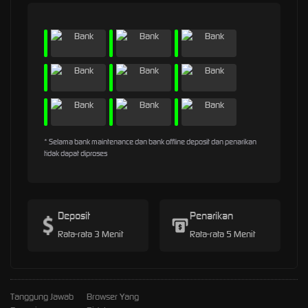
* Selama bank maintenance dan bank offline deposit dan penarikan
tidak dapat diproses
Deposit
Penarikan
Rata-rata 3 Menit
Rata-rata 5 Menit
Tanggung Jawab
Browser Yang