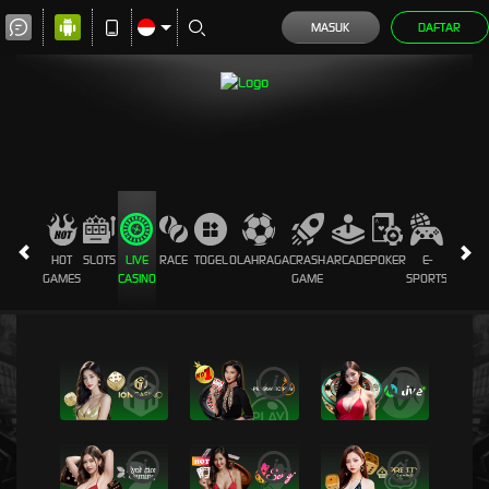
MASUK
DAFTAR
HOT
SLOTS
LIVE
RACE
TOGEL
OLAHRAGA
CRASH
ARCADE
POKER
E-
SABUN
GAMES
CASINO
GAME
SPORTS
AYAM
i
i
i
i
i
i