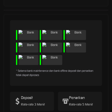
* Selama bank maintenance dan bank offline deposit dan penarikan
tidak dapat diproses
Deposit
Penarikan
Rata-rata 3 Menit
Rata-rata 5 Menit