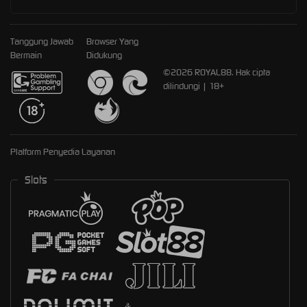
Tanggung Jawab
Browser Yang
Bermain
Didukung
©2026 ROYAL88. Hak cipta
dilindungi | 18+
Platform Penyedia Layanan
Slots