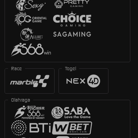
Race
Togel
Olahraga