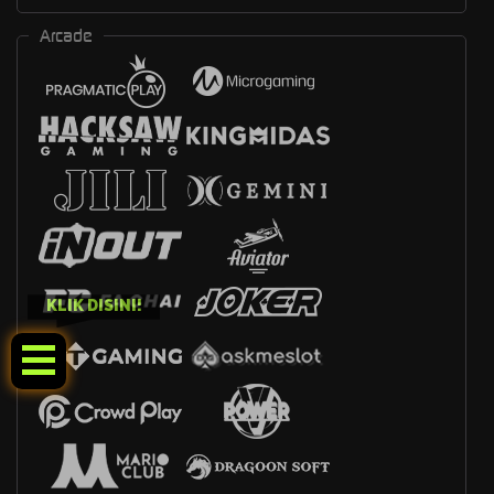
Arcade
KLIK DISINI!