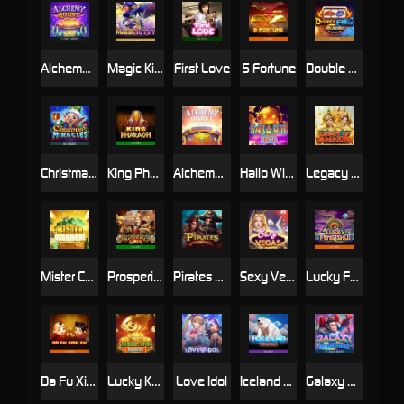
Alchemy Quest Level Up
Magic Kitty
First Love
5 Fortune
Double Flame
Christmas Miracles
King Pharaoh
Alchemy Quest Jackpot
Hallo Win Party
Legacy of Ramakien
Mister Cashmore
Prosperity Gods
Pirates Gold Rush
Sexy Vegas
Lucky Feng Shui
Da Fu Xiao Fu
Lucky Koi Exclusive
Love Idol
Iceland SA
Galaxy Guardian