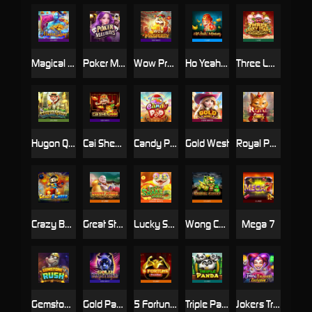
Magical Lamp
Poker Maxways
Wow Prosperity
Ho Yeah Monkey
Three Lucky Stars
Hugon Quest
Cai Shen 888
Candy Pop
Gold West
Royal Paws Maxways
Crazy Bomber
Great Stars
Lucky Snake Wheel
Wong Choy
Mega 7
Gemstone Rush
Gold Panther
5 Fortune SA
Triple Panda
Jokers Treasure Exclusive