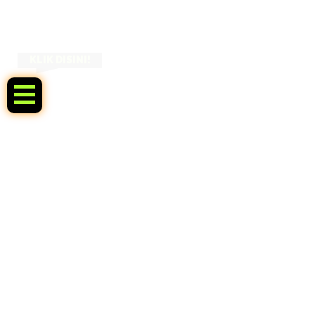
KLIK DISINI!