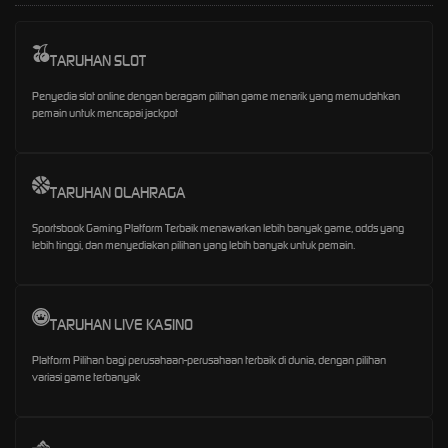
TARUHAN SLOT
Penyedia slot online dengan beragam pilihan game menarik yang memudahkan
pemain untuk mencapai jackpot
TARUHAN OLAHRAGA
Sportsbook Gaming Platform Terbaik menawarkan lebih banyak game, odds yang
lebih tinggi, dan menyediakan pilihan yang lebih banyak untuk pemain.
TARUHAN LIVE KASINO
Platform Pilihan bagi perusahaan-perusahaan terbaik di dunia, dengan pilihan
variasi game terbanyak