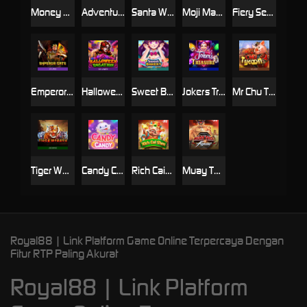
Money Mouse
Adventure Iceland
Santa Wild Drop
Moji Mania
Fiery Sevens Exclusive
Emperor Gate
Halloween Vacation
Sweet Bakery
Jokers Treasure
Mr Chu Tycoon
Tiger Warrior
Candy Candy
Rich Caishen
Muay Thai Fighter
Royal88 | Link Platform Game Online Terpercaya Dengan
Fitur RTP Paling Akurat
Royal88 | Link Platform