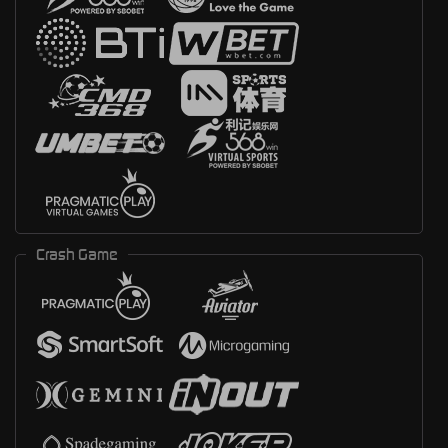
Crash Game