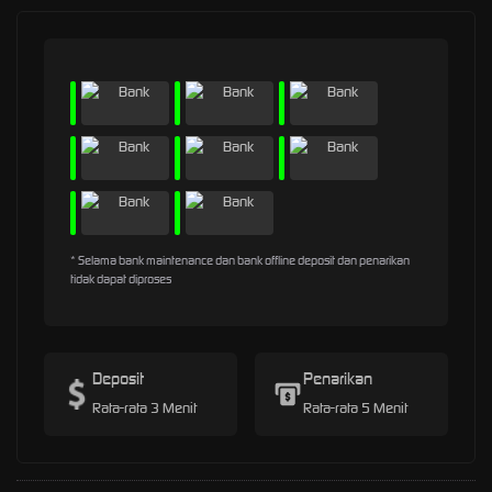
* Selama bank maintenance dan bank offline deposit dan penarikan
tidak dapat diproses
Deposit
Penarikan
Rata-rata 3 Menit
Rata-rata 5 Menit