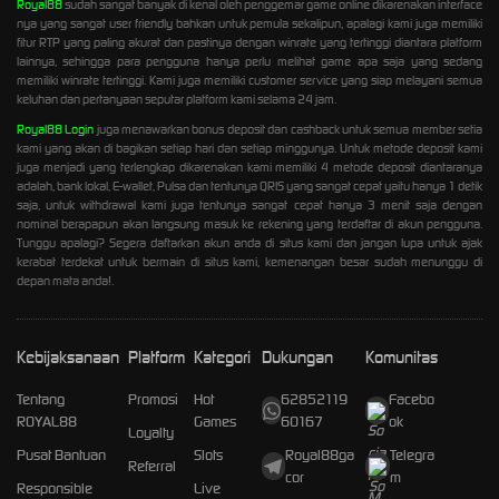
Royal88
sudah sangat banyak di kenal oleh penggemar game online dikarenakan interface
nya yang sangat user friendly bahkan untuk pemula sekalipun, apalagi kami juga memiliki
fitur RTP yang paling akurat dan pastinya dengan winrate yang tertinggi diantara platform
lainnya, sehingga para pengguna hanya perlu melihat game apa saja yang sedang
memiliki winrate tertinggi. Kami juga memiliki customer service yang siap melayani semua
keluhan dan pertanyaan seputar platform kami selama 24 jam.
Royal88 Login
juga menawarkan bonus deposit dan cashback untuk semua member setia
kami yang akan di bagikan setiap hari dan setiap minggunya. Untuk metode deposit kami
juga menjadi yang terlengkap dikarenakan kami memiliki 4 metode deposit diantaranya
adalah, bank lokal, E-wallet, Pulsa dan tentunya QRIS yang sangat cepat yaitu hanya 1 detik
saja, untuk withdrawal kami juga tentunya sangat cepat hanya 3 menit saja dengan
nominal berapapun akan langsung masuk ke rekening yang terdaftar di akun pengguna.
Tunggu apalagi? Segera daftarkan akun anda di situs kami dan jangan lupa untuk ajak
kerabat terdekat untuk bermain di situs kami, kemenangan besar sudah menunggu di
depan mata anda!.
Kebijaksanaan
Platform
Kategori
Dukungan
Komunitas
Tentang
Promosi
Hot
62852119
Facebo
ROYAL88
Games
60167
ok
Loyalty
Pusat Bantuan
Slots
Royal88ga
Telegra
Referral
cor
m
Responsible
Live