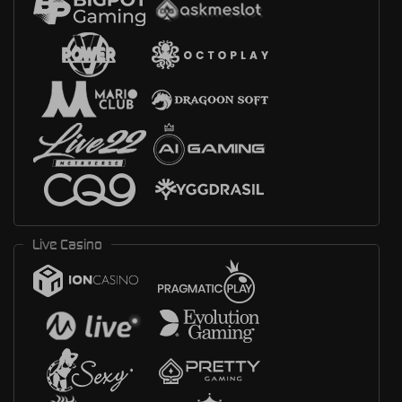
Live Casino