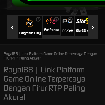
i
i
i
i
i
Facha
Fat Panda
Slot88 x PP
PG Soft
Pragmatic Play
Royal88 | Link Platform Game Online Terpercaya Dengan
Fitur RTP Paling Akurat
Royal88 | Link Platform
Game Online Terpercaya
Dengan Fitur RTP Paling
Akurat