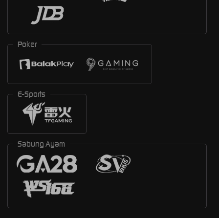
Poker
E-Sports
Sabung Ayam