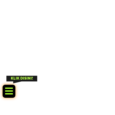
KLIK DISINI!