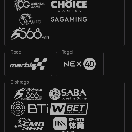
Race
Togel
Olahraga