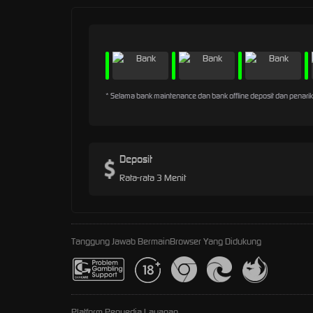
* Selama bank maintenance dan bank offline deposit dan penarik
Deposit
Rata-rata 3 Menit
Tanggung Jawab Bermain
Browser Yang Didukung
Platform Penyedia Layanan