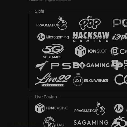
Slots
Live Casino
KLIK DISINI!