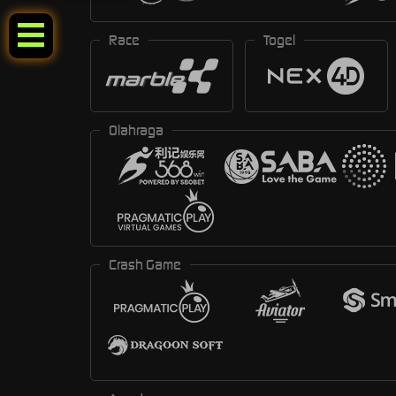
Race
Togel
Olahraga
Crash Game