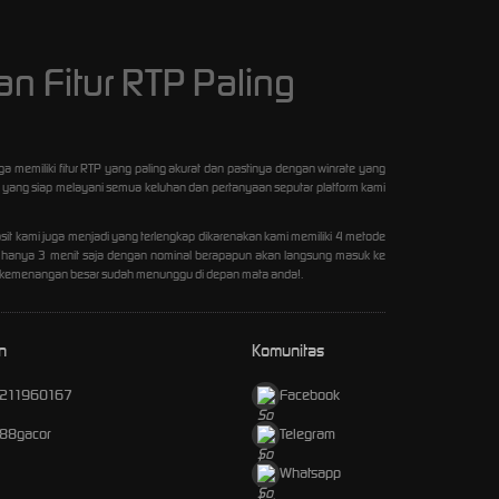
n Fitur RTP Paling
a memiliki fitur RTP yang paling akurat dan pastinya dengan winrate yang
ice yang siap melayani semua keluhan dan pertanyaan seputar platform kami
it kami juga menjadi yang terlengkap dikarenakan kami memiliki 4 metode
epat hanya 3 menit saja dengan nominal berapapun akan langsung masuk ke
kami, kemenangan besar sudah menunggu di depan mata anda!.
n
Komunitas
211960167
Facebook
88gacor
Telegram
Whatsapp