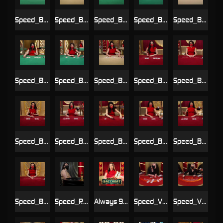
Speed_Baccarat_C
Speed_Baccarat_D
Speed_Baccarat_E
Speed_Baccarat_F
Speed_Baccarat_G
Speed_Baccarat_H
Speed_Baccarat_I
Speed_Baccarat_J
Speed_Baccarat_k
Speed_Baccarat_L
Speed_Baccarat_N
Speed_Baccarat_O
Speed_Baccarat_P
Speed_Baccarat_Q
Speed_Baccarat_R
Speed_Baccarat_S
Speed_Roulette
Always 9 Baccarat
Speed_VIP_Blackjack_A
Speed_VIP_Blackjack_B