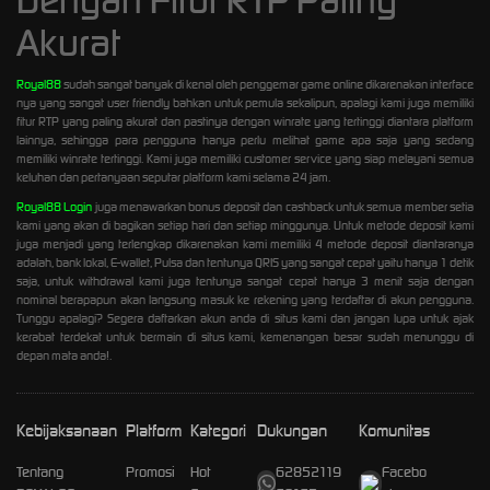
Dengan Fitur RTP Paling
Akurat
Royal88
sudah sangat banyak di kenal oleh penggemar game online dikarenakan interface
nya yang sangat user friendly bahkan untuk pemula sekalipun, apalagi kami juga memiliki
fitur RTP yang paling akurat dan pastinya dengan winrate yang tertinggi diantara platform
lainnya, sehingga para pengguna hanya perlu melihat game apa saja yang sedang
memiliki winrate tertinggi. Kami juga memiliki customer service yang siap melayani semua
keluhan dan pertanyaan seputar platform kami selama 24 jam.
Royal88 Login
juga menawarkan bonus deposit dan cashback untuk semua member setia
kami yang akan di bagikan setiap hari dan setiap minggunya. Untuk metode deposit kami
juga menjadi yang terlengkap dikarenakan kami memiliki 4 metode deposit diantaranya
adalah, bank lokal, E-wallet, Pulsa dan tentunya QRIS yang sangat cepat yaitu hanya 1 detik
saja, untuk withdrawal kami juga tentunya sangat cepat hanya 3 menit saja dengan
nominal berapapun akan langsung masuk ke rekening yang terdaftar di akun pengguna.
Tunggu apalagi? Segera daftarkan akun anda di situs kami dan jangan lupa untuk ajak
kerabat terdekat untuk bermain di situs kami, kemenangan besar sudah menunggu di
depan mata anda!.
Kebijaksanaan
Platform
Kategori
Dukungan
Komunitas
Tentang
Promosi
Hot
62852119
Facebo