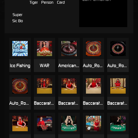
Tiger
Person
Card
Super
Sic Bo
Ice Fishing
WAR
American_Roulette
Auto_Roulette
Auto_Roulette_La_Partage
Auto_Roulette_VIP
Baccarat_A
Baccarat_B
Baccarat_C
Baccarat_Control_Squeeze