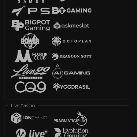
Live Casino