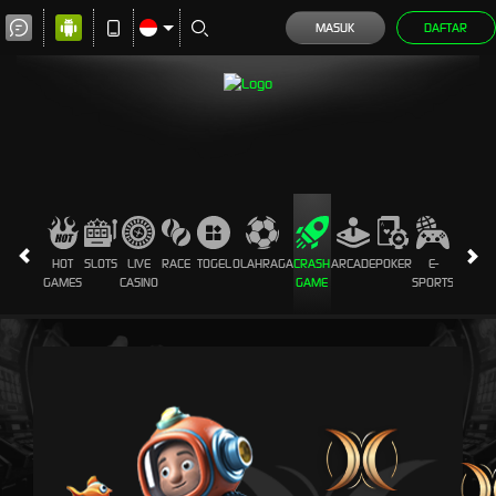
MASUK
DAFTAR
HOT
SLOTS
LIVE
RACE
TOGEL
OLAHRAGA
CRASH
ARCADE
POKER
E-
SABUN
GAMES
CASINO
GAME
SPORTS
AYAM