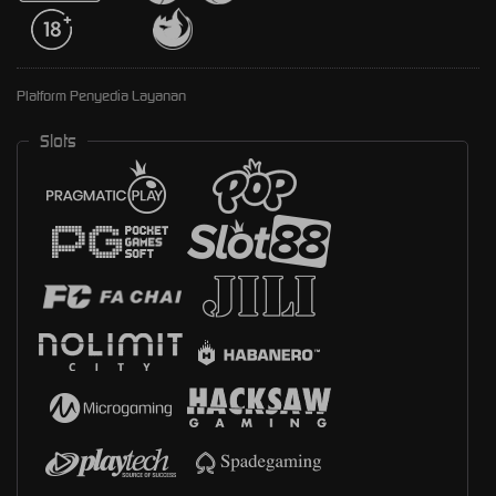
Platform Penyedia Layanan
Slots