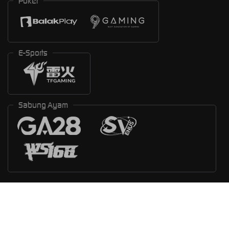
Poker
E-Sports
Sabung Ayam