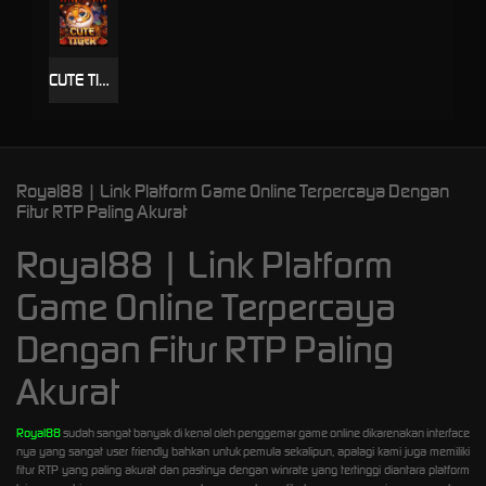
CUTE TIGER
Royal88 | Link Platform Game Online Terpercaya Dengan
Fitur RTP Paling Akurat
Royal88 | Link Platform
Game Online Terpercaya
Dengan Fitur RTP Paling
Akurat
Royal88
sudah sangat banyak di kenal oleh penggemar game online dikarenakan interface
nya yang sangat user friendly bahkan untuk pemula sekalipun, apalagi kami juga memiliki
fitur RTP yang paling akurat dan pastinya dengan winrate yang tertinggi diantara platform