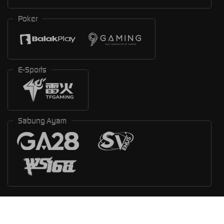
Poker
E-Sports
Sabung Ayam