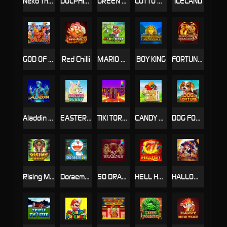
Neko The Fortune Cat
DOLPHIN REEF
GREEN GOLD
LOTTO MADNESS
ICELAND
GOD OF WEALTH
Red Chilli
MARIO GOLF
BOY KING
FORTUNE DRAGON 88
Aladdin Wishes
EASTER BUNNY
TIKI TORCH
CANDY CRUSH
DOG FORTUNE
Rising Maya
Doraemon
50 DRAGONS
HELL HOT 100
HALLOWIN