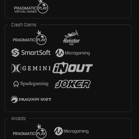
Crash Game
Arcade