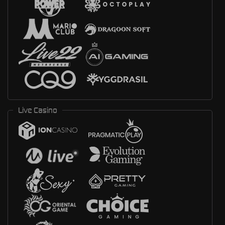
Live Casino