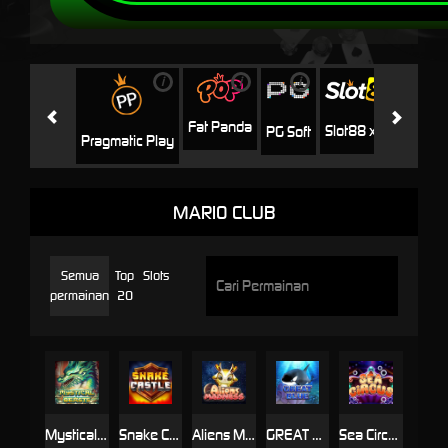
i
i
i
i
i
Facha
Fat Panda
Slot88 x PP
PG Soft
Pragmatic Play
MARIO CLUB
Semua
Top
Slots
permainan
20
Mystical Beasts
Snake Castle
Aliens Madness
GREAT BLUE
Sea Circus