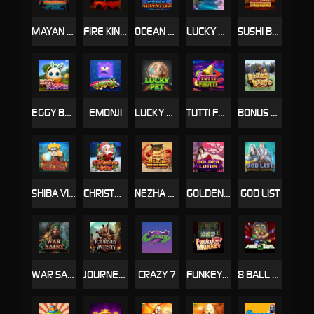
MAYAN TEMPLE
FIRE KINGDOM
OCEAN ADVENTURE
LUCKY BEASTS
SUSHI BONANZA
EGGY BUNNIES
EMONJI
LUCKY PET
TUTTI FRUTTI
BONUS BEAR
SHIBA VILLAGE
CHRISTMAS GIFT
NEZHA DEMON REBORN
GOLDEN LOTUS
GOD LIST
WAR SAINT
JOURNEY WEST
CRAZY 7
FUNKEY MONKEY
8 BALL SLOTS