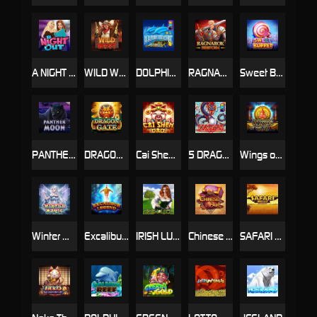
A NIGHT OUT
WILD WEST
DOLPHIN TREASURE
RAGNAROK FIRE STORM
Sweet Buffet
PANTHER MOON
DRAGON GATE
Cai Shen Do
5 DRAGONS
Wings of God
Winter Magic
Excalibur Legend
IRISH LUCK
Chinese Fair
SAFARI HEAT