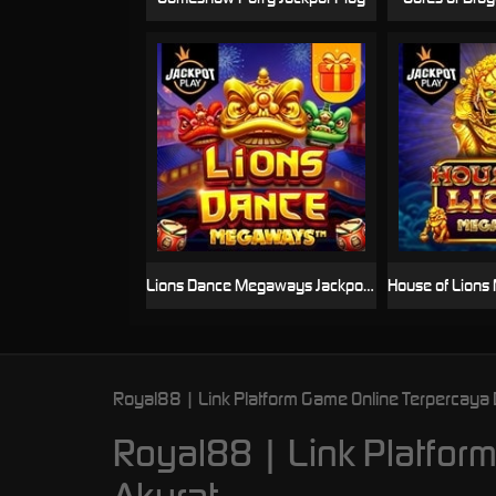
Lions Dance Megaways Jackpot Play
Royal88 | Link Platform Game Online Terpercaya 
Royal88 | Link Platfor