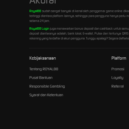
Akurat
Royal88
sudah sangat banyak di kenal oleh penggemar game online dikare
tertinggi diantara platform lainnya, sehingga para pengguna hanya perlu 
selama 24 jam.
Royal88 Login
juga menawarkan bonus deposit dan cashback untuk semua m
deposit diantaranya adalah, bank lokal, E-wallet, Pulsa dan tentunya Q
rekening yang terdaftar di akun pengguna. Tunggu apalagi? Segera daftark
Kebijaksanaan
Platform
Tentang ROYAL88
Promosi
Pusat Bantuan
Loyalty
Responsible Gambling
Referral
Syarat dan Ketentuan