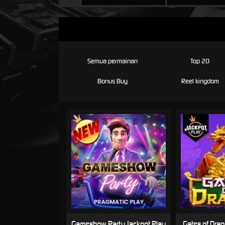
Semua permainan
Top 20
Bonus Buy
Reel kingdom
Gameshow Party Jackpot Play
Gates of Drag