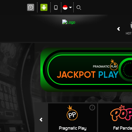
HOT
JACKPOT
PLAY
i
Pragmatic Play
Fat Pand