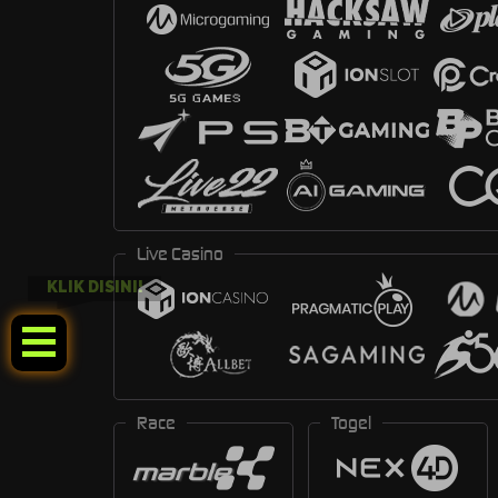
Live Casino
KLIK DISINI!
Race
Togel