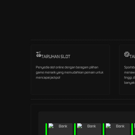
TARUHAN SLOT
TA
Penyedia slot online dengan beragam pilihan
Sportsb
game menarik yang memudahkan pemain untuk
menawar
mencapai jackpot
tinggi,
banyak 