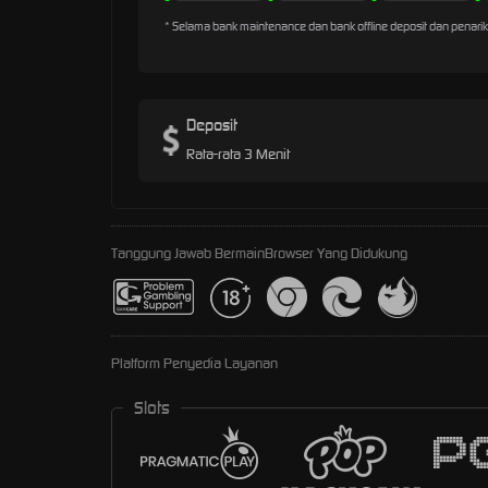
* Selama bank maintenance dan bank offline deposit dan penarik
Deposit
Rata-rata 3 Menit
Tanggung Jawab Bermain
Browser Yang Didukung
Platform Penyedia Layanan
Slots