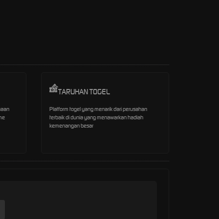
TARUHAN TOGEL
haan
Platform togel yang menarik dari perusahan
ame
terbaik di dunia yang menawarkan hadiah
kemenangan besar