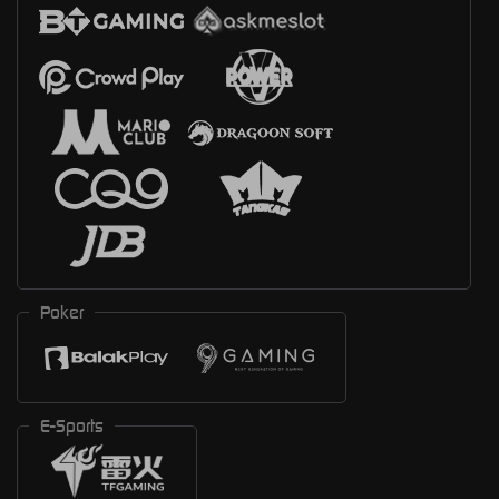
Poker
E-Sports