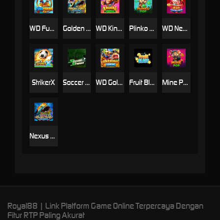
WD FuWa Fishing
Golden Tyrant Fishing
WD King Kong Fishing
Plinko Pop
WD Nezha Fishing Legend
StrikerX
Soccer Striker
WD Gold Blast Fishing
Fruit Blast
Mine Pop
Nexus Golden Tyrant
Royal88 | Link Platform Game Online Terpercaya Dengan
Fitur RTP Paling Akurat