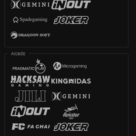
Arcade