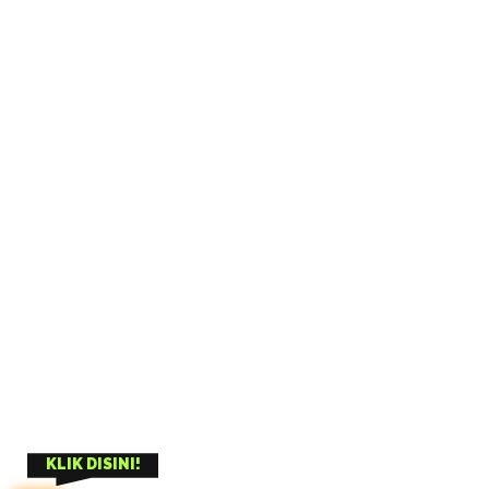
KLIK DISINI!