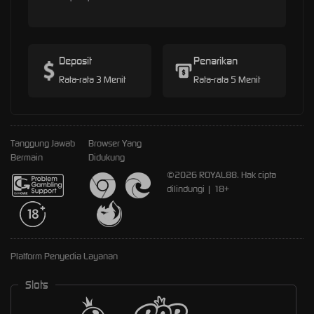
Deposit
Penarikan
Rata-rata 3 Menit
Rata-rata 5 Menit
Tanggung Jawab
Browser Yang
Bermain
Didukung
©2026 ROYAL88. Hak cipta
dilindungi | 18+
Platform Penyedia Layanan
Slots