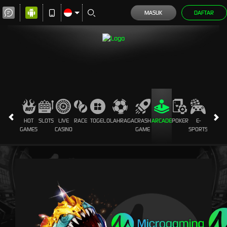
MASUK
DAFTAR
HOT
SLOTS
LIVE
RACE
TOGEL
OLAHRAGA
CRASH
ARCADE
POKER
E-
SABUN
GAMES
CASINO
GAME
SPORTS
AYAM