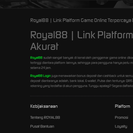
Royal88 | Link Platform Game Online Terpercaya 
Royal88 | Link Platfor
Akurat
Royal88
sudah sangat banyak di kenal oleh penggemar game online dikare
tertinggi diantara platform lainnya, sehingga para pengguna hanya perlu 
selama 24 jam.
Royal88 Login
juga menawarkan bonus deposit dan cashback untuk semua m
deposit diantaranya adalah, bank lokal, E-wallet, Pulsa dan tentunya Q
rekening yang terdaftar di akun pengguna. Tunggu apalagi? Segera daftark
Kebijaksanaan
Platform
Tentang ROYAL88
Promosi
Pusat Bantuan
Loyalty