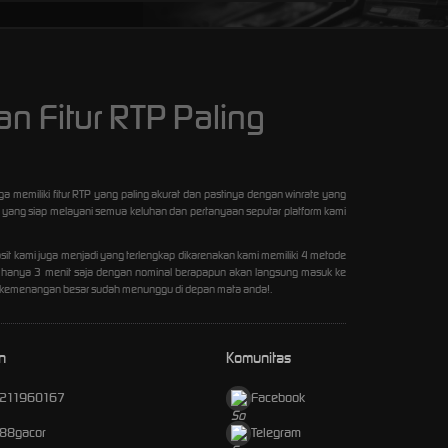
n Fitur RTP Paling
a memiliki fitur RTP yang paling akurat dan pastinya dengan winrate yang
ice yang siap melayani semua keluhan dan pertanyaan seputar platform kami
it kami juga menjadi yang terlengkap dikarenakan kami memiliki 4 metode
epat hanya 3 menit saja dengan nominal berapapun akan langsung masuk ke
kami, kemenangan besar sudah menunggu di depan mata anda!.
n
Komunitas
211960167
Facebook
88gacor
Telegram