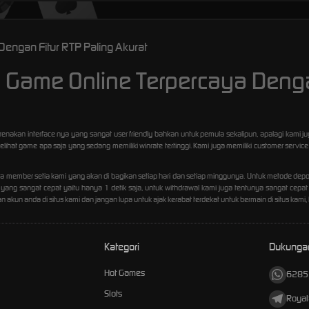
Dengan Fitur RTP Paling Akurat
m Game Online Terpercaya Denga
nakan interface nya yang sangat user friendly bahkan untuk pemula sekalipun, apalagi kami jug
melihat game apa saja yang sedang memiliki winrate tertinggi. Kami juga memiliki customer serv
ember setia kami yang akan di bagikan setiap hari dan setiap minggunya. Untuk metode depos
RIS yang sangat cepat yaitu hanya 1 detik saja, untuk withdrawal kami juga tentunya sangat c
an akun anda di situs kami dan jangan lupa untuk ajak kerabat terdekat untuk bermain di situs 
Kategori
Dukunga
Hot Games
6285
Slots
Royal