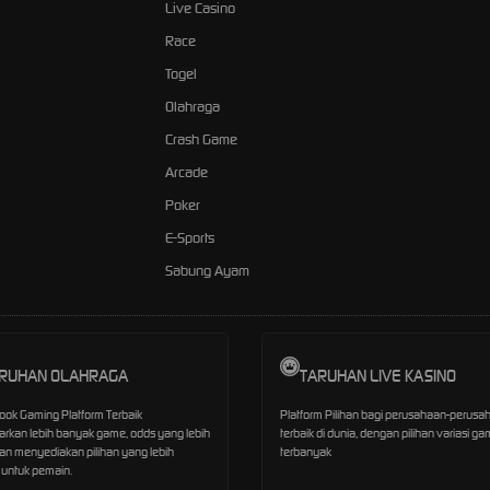
Live Casino
Race
Togel
Olahraga
Crash Game
Arcade
Poker
E-Sports
Sabung Ayam
RUHAN OLAHRAGA
TARUHAN LIVE KASINO
ook Gaming Platform Terbaik
Platform Pilihan bagi perusahaan-perusa
kan lebih banyak game, odds yang lebih
terbaik di dunia, dengan pilihan variasi g
 dan menyediakan pilihan yang lebih
terbanyak
untuk pemain.