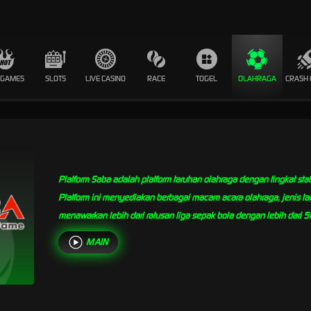
 GAMES
SLOTS
LIVE CASINO
RACE
TOGEL
OLAHRAGA
CRASH
Platform Saba adalah platform taruhan olahraga dengan tingkat stabi
Platform ini menyediakan berbagai macam acara olahraga, jenis ta
menawarkan lebih dari ratusan liga sepak bola dengan lebih dari 
MAIN