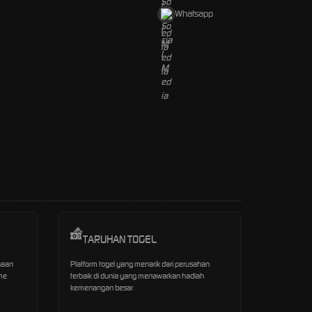
Whatsapp
TARUHAN TOGEL
haan
Platform togel yang menarik dari perusahan
ame
terbaik di dunia yang menawarkan hadiah
kemenangan besar