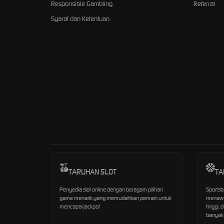
Responsible Gambling
Referral
Syarat dan Ketentuan
TARUHAN SLOT
TA
Penyedia slot online dengan beragam pilihan
Sportsb
game menarik yang memudahkan pemain untuk
menawar
mencapai jackpot
tinggi,
banyak 