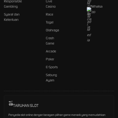
Responsible
Live
Gambling
Casino
Whatsa
pp
Syarat dan
Race
Ketentuan
Togel
Olahraga
Crash
Game
Arcade
Poker
E-Sports
Sabung
Ayam
TARUHAN SLOT
Penyedia slot online dengan beragam pilihan game menarik yang memudahkan