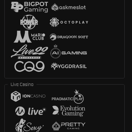
Live Casino