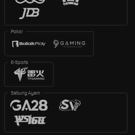
Poker
E-Sports
Sabung Ayam