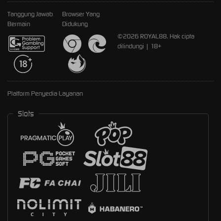
Tanggung Jawab
Browser Yang
Bermain
Didukung
©2026 ROYAL88. Hak cipta
dilindungi | 18+
Platform Penyedia Layanan
Slots