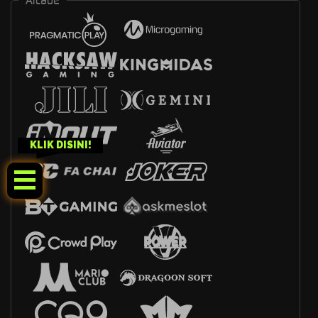
KLIK DISINI!