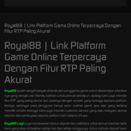
Royal88 | Link Platform Game Online Terpercaya Dengan
Fitur RTP Paling Akurat
Royal88 | Link Platform
Game Online Terpercaya
Dengan Fitur RTP Paling
Akurat
Royal88
sudah sangat banyak di kenal oleh penggemar game online dikarenakan interface
nya yang sangat user friendly bahkan untuk pemula sekalipun, apalagi kami juga memiliki
fitur RTP yang paling akurat dan pastinya dengan winrate yang tertinggi diantara platform
lainnya, sehingga para pengguna hanya perlu melihat game apa saja yang sedang
memiliki winrate tertinggi. Kami juga memiliki customer service yang siap melayani semua
keluhan dan pertanyaan seputar platform kami selama 24 jam.
Royal88 Login
juga menawarkan bonus deposit dan cashback untuk semua member setia
kami yang akan di bagikan setiap hari dan setiap minggunya. Untuk metode deposit kami