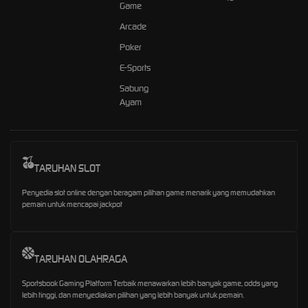
Game
Arcade
Poker
E-Sports
Sabung
Ayam
TARUHAN SLOT
Penyedia slot online dengan beragam pilihan game menarik yang memudahkan
pemain untuk mencapai jackpot
TARUHAN OLAHRAGA
Sportsbook Gaming Platform Terbaik menawarkan lebih banyak game, odds yang
lebih tinggi, dan menyediakan pilihan yang lebih banyak untuk pemain.