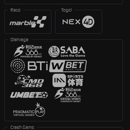
Race
Togel
Olahraga
Crash Game