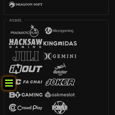
Arcade
KLIK DISINI!