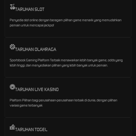
TARUHAN SLOT
Penyedia slot online dengan beragam pilihan game menarik yang memudahkan
pemain untuk mencapai jackpot
TARUHAN OLAHRAGA
Sportsbook Gaming Platform Terbaik menawarkan lebih banyak game, odds yang
lebih tinggi, dan menyediakan pilihan yang lebih banyak untuk pemain.
TARUHAN LIVE KASINO
Platform Pilihan bagi perusahaan-perusahaan terbaik di dunia, dengan pilihan
variasi game terbanyak
TARUHAN TOGEL