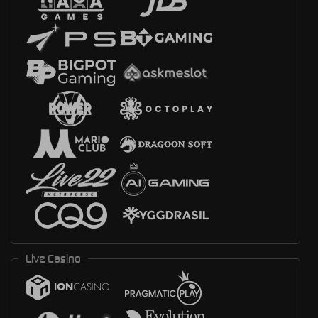
Live Casino