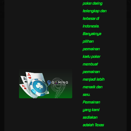
poker daring
terlengkap dan
terbesar di
Indonesia.
Banyaknya
pilihan
permainan
kartu poker
membuat
permainan
menjadi lebih
menarik dan
seru.
Permainan
yang kami
sediakan
adalah Texas