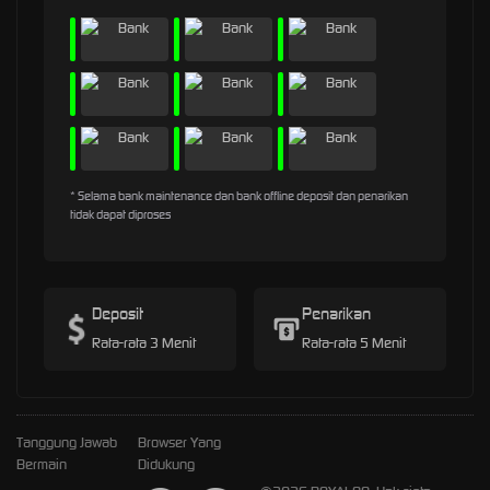
* Selama bank maintenance dan bank offline deposit dan penarikan
tidak dapat diproses
Deposit
Penarikan
Rata-rata 3 Menit
Rata-rata 5 Menit
Tanggung Jawab
Browser Yang
Bermain
Didukung