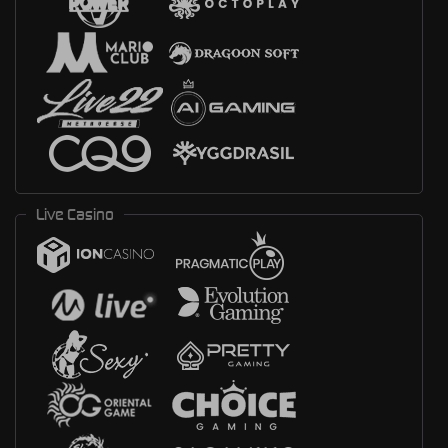
Live Casino