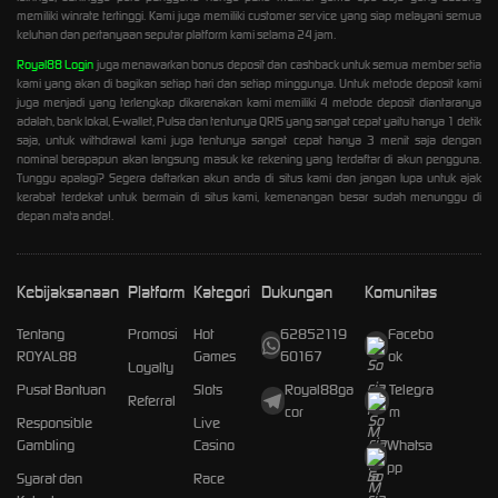
memiliki winrate tertinggi. Kami juga memiliki customer service yang siap melayani semua
keluhan dan pertanyaan seputar platform kami selama 24 jam.
Royal88 Login
juga menawarkan bonus deposit dan cashback untuk semua member setia
kami yang akan di bagikan setiap hari dan setiap minggunya. Untuk metode deposit kami
juga menjadi yang terlengkap dikarenakan kami memiliki 4 metode deposit diantaranya
adalah, bank lokal, E-wallet, Pulsa dan tentunya QRIS yang sangat cepat yaitu hanya 1 detik
saja, untuk withdrawal kami juga tentunya sangat cepat hanya 3 menit saja dengan
nominal berapapun akan langsung masuk ke rekening yang terdaftar di akun pengguna.
Tunggu apalagi? Segera daftarkan akun anda di situs kami dan jangan lupa untuk ajak
kerabat terdekat untuk bermain di situs kami, kemenangan besar sudah menunggu di
depan mata anda!.
Kebijaksanaan
Platform
Kategori
Dukungan
Komunitas
Tentang
Promosi
Hot
62852119
Facebo
ROYAL88
Games
60167
ok
Loyalty
Pusat Bantuan
Slots
Royal88ga
Telegra
Referral
cor
m
Responsible
Live
Gambling
Casino
Whatsa
pp
Syarat dan
Race