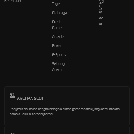
Ketentuan
Togel
Olahraga
Crash
Game
Arcade
Poker
E-Sports
Sabung
Ayam
TARUHAN SLOT
Penyedia slot online dengan beragam pilihan game menarik yang memudahkan
pemain untuk mencapai jackpot