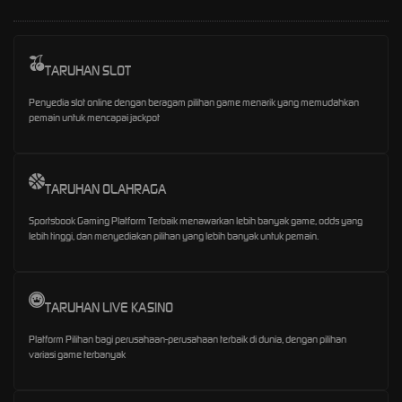
TARUHAN SLOT
Penyedia slot online dengan beragam pilihan game menarik yang memudahkan
pemain untuk mencapai jackpot
TARUHAN OLAHRAGA
Sportsbook Gaming Platform Terbaik menawarkan lebih banyak game, odds yang
lebih tinggi, dan menyediakan pilihan yang lebih banyak untuk pemain.
TARUHAN LIVE KASINO
Platform Pilihan bagi perusahaan-perusahaan terbaik di dunia, dengan pilihan
variasi game terbanyak