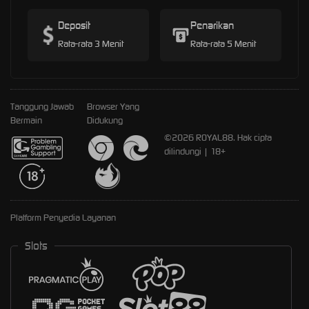
Deposit
Penarikan
Rata-rata 3 Menit
Rata-rata 5 Menit
Tanggung Jawab
Browser Yang
Bermain
Didukung
©2026 ROYAL88. Hak cipta
dilindungi | 18+
Platform Penyedia Layanan
Slots