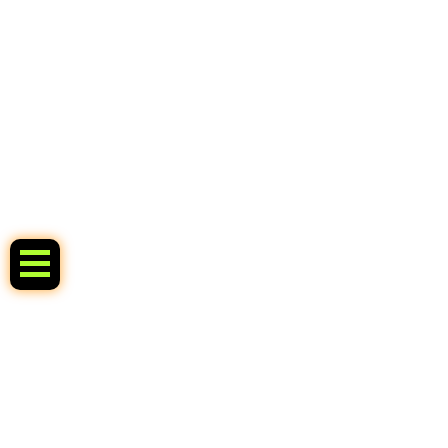
KLIK DISINI!