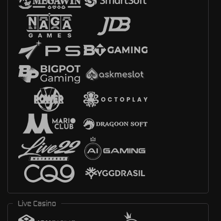
Live Casino